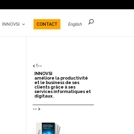
INNOVSI
CONTACT
English
< !--
INNOVSI
améliore la productivité
et le business de ses
clients grâce à ses
services informatiques et
digitaux.
-- >