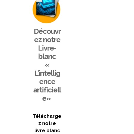
Découvr
ez notre
Livre-
blanc
«
L’intellig
ence
artificiell
e»
Télécharge
z notre
livre blanc