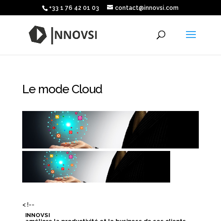
+33 1 76 42 01 03
contact@innovsi.com
Le mode Cloud
< !--
INNOVSI