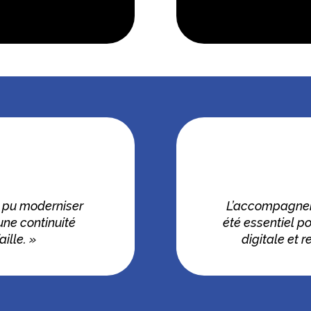
 pu moderniser
L’accompagnem
une continuité
été essentiel p
ille. »
digitale et r