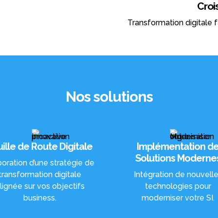
Croi
Transformation digitale f
Nos solutions
uille de Route Digitale
Implémentation d
Solutions Moderne
boration d’une stratégie de
transformation digitale
Intégration de nouvell
lignée sur vos objectifs
technologies pour
business.
moderniser votre SI.