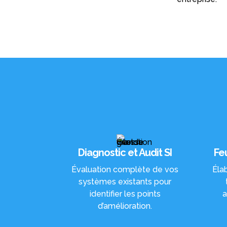
Diagnostic et Audit SI
Fe
Évaluation complète de vos
Éla
systèmes existants pour
identifier les points
a
d’amélioration.