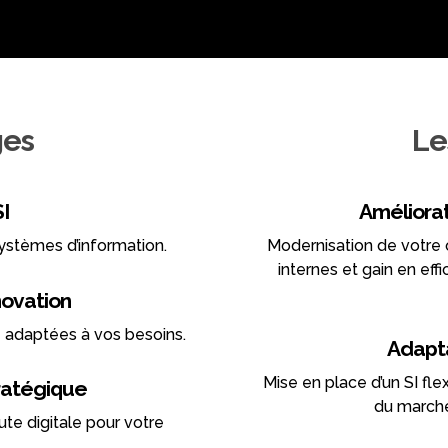
ges
Le
SI
Améliora
systèmes d’information.
Modernisation de votre 
internes et gain en ef
novation
 adaptées à vos besoins.
Adapta
Mise en place d’un SI fle
atégique
du marché
oute digitale pour votre