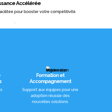
ssance Accélérée
acilitée pour booster votre compétitivité.
.
e
Formation et
s
Accompagnement
es
Support aux équipes pour une
adoption réussie des
nouvelles solutions.