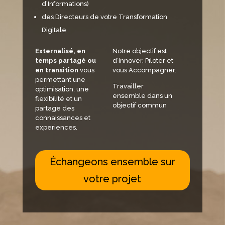
d’Informations)
des Directeurs de votre Transformation
Digitale
Externalisé, en
Notre objectif est
temps partagé ou
d’Innover, Piloter et
en transition
vous
vous Accompagner.
permettant une
Travailler
optimisation, une
ensemble dans un
flexibilité et un
objectif commun
partage des
connaissances et
experiences.
Échangeons ensemble sur
votre projet